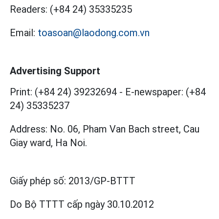
Readers:
(+84 24) 35335235
Email:
toasoan@laodong.com.vn
Advertising Support
Print: (+84 24) 39232694
-
E-newspaper: (+84
24) 35335237
Address: No. 06, Pham Van Bach street, Cau
Giay ward, Ha Noi.
Giấy phép số:
2013/GP-BTTT
Do Bộ TTTT cấp
ngày 30.10.2012