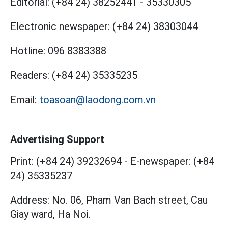
Editorial:
(+84 24) 38252441
-
35330305
Electronic newspaper:
(+84 24) 38303044
Hotline:
096 8383388
Readers:
(+84 24) 35335235
Email:
toasoan@laodong.com.vn
Advertising Support
Print: (+84 24) 39232694
-
E-newspaper: (+84
24) 35335237
Address: No. 06, Pham Van Bach street, Cau
Giay ward, Ha Noi.