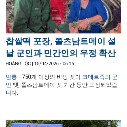
찹쌀떡 포장, 쫄츠남트메이 설
날 군인과 민간인의 우정 확산
HOÀNG LỘC |
15/04/2026 - 06:16
빈롱
- 750개 이상의 바잉 뗏이
크메르족의 군
민
뗏, 쫄츠남트메이 뗏 기간 동안 포장되었습
니다.