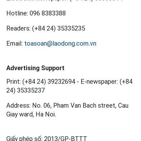
Hotline:
096 8383388
Readers:
(+84 24) 35335235
Email:
toasoan@laodong.com.vn
Advertising Support
Print: (+84 24) 39232694
-
E-newspaper: (+84
24) 35335237
Address: No. 06, Pham Van Bach street, Cau
Giay ward, Ha Noi.
Giấy phép số:
2013/GP-BTTT