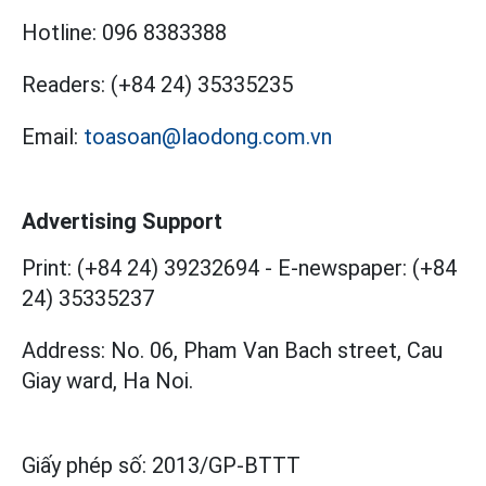
Hotline:
096 8383388
Readers:
(+84 24) 35335235
Email:
toasoan@laodong.com.vn
Advertising Support
Print: (+84 24) 39232694
-
E-newspaper: (+84
24) 35335237
Address: No. 06, Pham Van Bach street, Cau
Giay ward, Ha Noi.
Giấy phép số:
2013/GP-BTTT