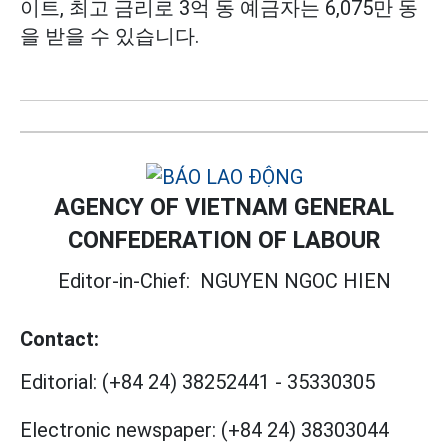
이트, 최고 금리로 3억 동 예금자는 6,075만 동
을 받을 수 있습니다.
AGENCY OF VIETNAM GENERAL
CONFEDERATION OF LABOUR
Editor-in-Chief:
NGUYEN NGOC HIEN
Contact:
Editorial:
(+84 24) 38252441
-
35330305
Electronic newspaper:
(+84 24) 38303044