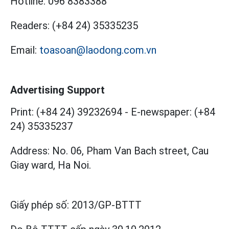
Hotline:
096 8383388
Readers:
(+84 24) 35335235
Email:
toasoan@laodong.com.vn
Advertising Support
Print: (+84 24) 39232694
-
E-newspaper: (+84
24) 35335237
Address: No. 06, Pham Van Bach street, Cau
Giay ward, Ha Noi.
Giấy phép số:
2013/GP-BTTT