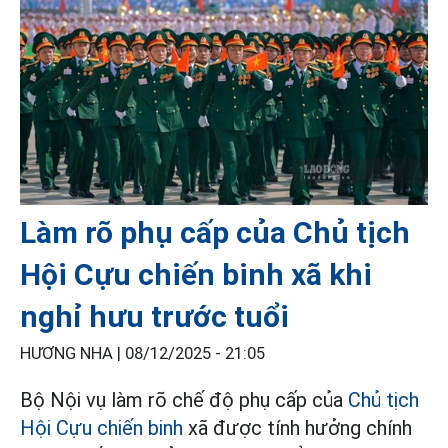
Làm rõ phụ cấp của Chủ tịch
Hội Cựu chiến binh xã khi
nghỉ hưu trước tuổi
HƯƠNG NHA |
08/12/2025 - 21:05
Bộ Nội vụ làm rõ chế độ phụ cấp của
Chủ tịch
Hội Cựu chiến binh
xã được tính hưởng chính