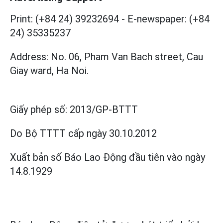
Print: (+84 24) 39232694
-
E-newspaper: (+84
24) 35335237
Address: No. 06, Pham Van Bach street, Cau
Giay ward, Ha Noi.
Giấy phép số:
2013/GP-BTTT
Do Bộ TTTT cấp
ngày 30.10.2012
Xuất bản số Báo Lao Động đầu tiên vào ngày
14.8.1929