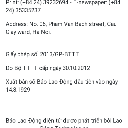
Print: (+84 24) 39232694
-
E-newspaper: (+84
24) 35335237
Address: No. 06, Pham Van Bach street, Cau
Giay ward, Ha Noi.
Giấy phép số:
2013/GP-BTTT
Do Bộ TTTT cấp
ngày 30.10.2012
Xuất bản số Báo Lao Động đầu tiên vào ngày
14.8.1929
Báo Lao Động điện tử được phát triển bởi
Lao