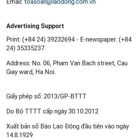
Email:
toasoan@laodong.com.vn
Advertising Support
Print: (+84 24) 39232694
-
E-newspaper: (+84
24) 35335237
Address: No. 06, Pham Van Bach street, Cau
Giay ward, Ha Noi.
Giấy phép số:
2013/GP-BTTT
Do Bộ TTTT cấp
ngày 30.10.2012
Xuất bản số Báo Lao Động đầu tiên vào ngày
14.8.1929