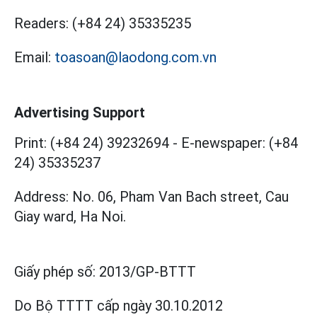
Readers:
(+84 24) 35335235
Email:
toasoan@laodong.com.vn
Advertising Support
Print: (+84 24) 39232694
-
E-newspaper: (+84
24) 35335237
Address: No. 06, Pham Van Bach street, Cau
Giay ward, Ha Noi.
Giấy phép số:
2013/GP-BTTT
Do Bộ TTTT cấp
ngày 30.10.2012