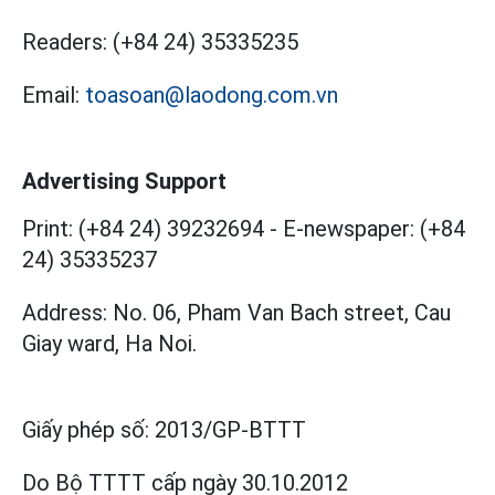
Readers:
(+84 24) 35335235
Email:
toasoan@laodong.com.vn
Advertising Support
Print: (+84 24) 39232694
-
E-newspaper: (+84
24) 35335237
Address: No. 06, Pham Van Bach street, Cau
Giay ward, Ha Noi.
Giấy phép số:
2013/GP-BTTT
Do Bộ TTTT cấp
ngày 30.10.2012