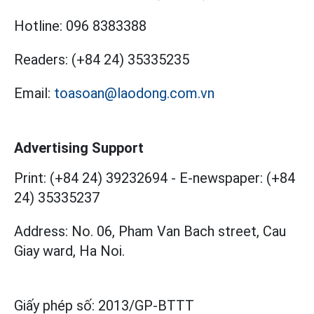
Hotline:
096 8383388
Readers:
(+84 24) 35335235
Email:
toasoan@laodong.com.vn
Advertising Support
Print: (+84 24) 39232694
-
E-newspaper: (+84
24) 35335237
Address: No. 06, Pham Van Bach street, Cau
Giay ward, Ha Noi.
Giấy phép số:
2013/GP-BTTT