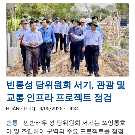
빈롱성 당위원회 서기, 관광 및
교통 인프라 프로젝트 점검
HOÀNG LỘC |
14/05/2026 - 14:34
빈롱
- 쩐반러우 성 당위원회 서기는 쯔엉롱호
아 및 즈옌하이 구역의 주요 프로젝트를 점검