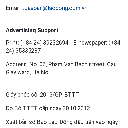
Email:
toasoan@laodong.com.vn
Advertising Support
Print: (+84 24) 39232694
-
E-newspaper: (+84
24) 35335237
Address: No. 06, Pham Van Bach street, Cau
Giay ward, Ha Noi.
Giấy phép số:
2013/GP-BTTT
Do Bộ TTTT cấp
ngày 30.10.2012
Xuất bản số Báo Lao Động đầu tiên vào ngày