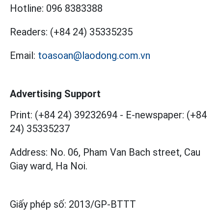
Hotline:
096 8383388
Readers:
(+84 24) 35335235
Email:
toasoan@laodong.com.vn
Advertising Support
Print: (+84 24) 39232694
-
E-newspaper: (+84
24) 35335237
Address: No. 06, Pham Van Bach street, Cau
Giay ward, Ha Noi.
Giấy phép số:
2013/GP-BTTT