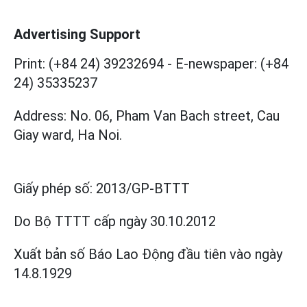
Advertising Support
Print: (+84 24) 39232694
-
E-newspaper: (+84
24) 35335237
Address: No. 06, Pham Van Bach street, Cau
Giay ward, Ha Noi.
Giấy phép số:
2013/GP-BTTT
Do Bộ TTTT cấp
ngày 30.10.2012
Xuất bản số Báo Lao Động đầu tiên vào ngày
14.8.1929