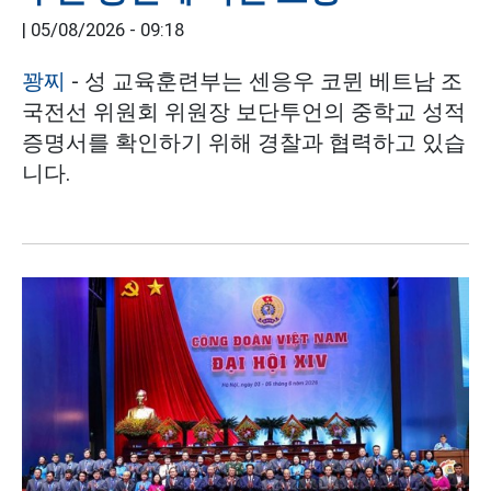
|
05/08/2026 - 09:18
꽝찌
- 성 교육훈련부는 센응우 코뮌 베트남 조
국전선 위원회 위원장 보단투언의 중학교 성적
증명서를 확인하기 위해 경찰과 협력하고 있습
니다.