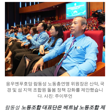
응우옌푸호앙 람동성 노동총연맹 위원장은 산악, 국
경 및 섬 지역 조합원 돌봄 정책 강화를 제안했습니
다. 사진: 주이뚜언
람동성
노동조합 대표단은 베트남 노동조합 제