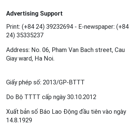
Advertising Support
Print: (+84 24) 39232694
-
E-newspaper: (+84
24) 35335237
Address: No. 06, Pham Van Bach street, Cau
Giay ward, Ha Noi.
Giấy phép số:
2013/GP-BTTT
Do Bộ TTTT cấp
ngày 30.10.2012
Xuất bản số Báo Lao Động đầu tiên vào ngày
14.8.1929