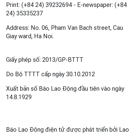
Print: (+84 24) 39232694
-
E-newspaper: (+84
24) 35335237
Address: No. 06, Pham Van Bach street, Cau
Giay ward, Ha Noi.
Giấy phép số:
2013/GP-BTTT
Do Bộ TTTT cấp
ngày 30.10.2012
Xuất bản số Báo Lao Động đầu tiên vào ngày
14.8.1929
Báo Lao Động điện tử được phát triển bởi
Lao