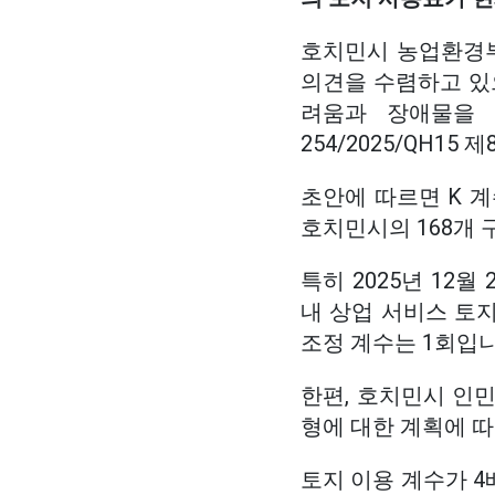
호치민시 농업환경부
의견을 수렴하고 있으
려움과 장애물을 
254/2025/QH1
초안에 따르면 K 
호치민시의 168개 
특히 2025년 12월
내 상업 서비스 토지
조정 계수는 1회입니
한편, 호치민시 인민의
형에 대한 계획에 따
토지 이용 계수가 4