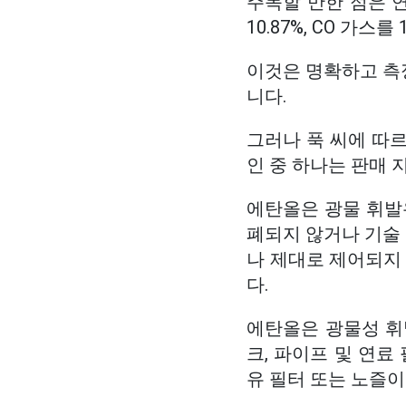
주목할 만한 점은 연
10.87%, CO 가스
이것은 명확하고 측
니다.
그러나 푹 씨에 따르
인 중 하나는 판매 
에탄올은 광물 휘발유
폐되지 않거나 기술
나 제대로 제어되지 
다.
에탄올은 광물성 휘
크, 파이프 및 연료
유 필터 또는 노즐이